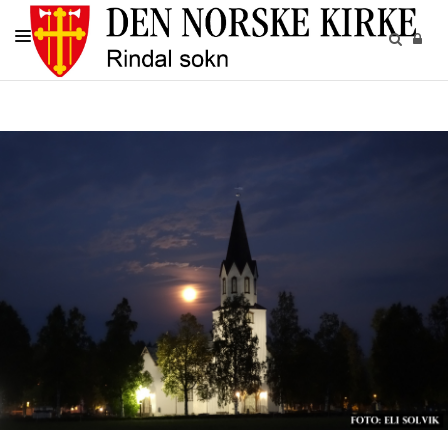
KIRKELIGE HANDLINGER
KIRKENE
KIRKEGÅRDENE
BARN OG UNGE
RINDAL SOKN
UTLEIE