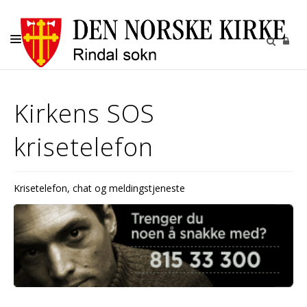
KIRKELIGE HANDLINGER
Kirkens SOS
KIRKENE
krisetelefon
KIRKEGÅRDENE
BARN OG UNGE
Krisetelefon, chat og meldingstjeneste
RINDAL SOKN
UTLEIE