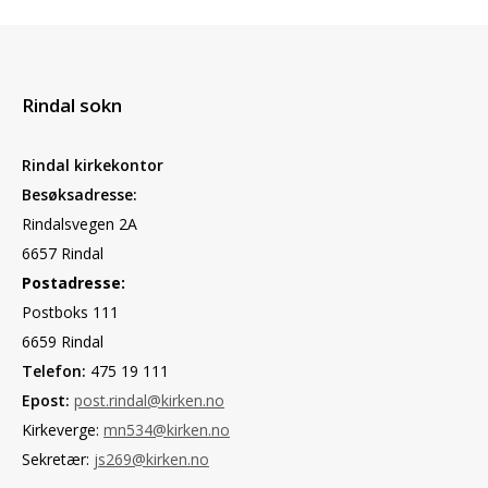
Rindal sokn
Rindal kirkekontor
Besøksadresse:
Rindalsvegen 2A
6657 Rindal
Postadresse:
Postboks 111
6659 Rindal
Telefon:
475 19 111
Epost:
post.rindal@kirken.no
Kirkeverge:
mn534@kirken.no
Sekretær:
js269@kirken.no